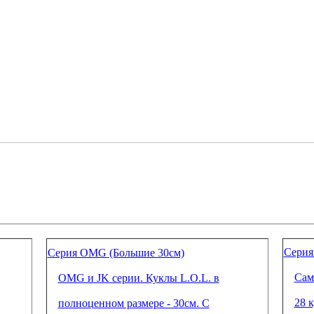
Серия 
Серия OMG (Большие 30см)
Сама
OMG и JK серии. Куклы L.O.L. в
28 
полноценном размере - 30см. С