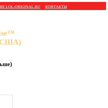
НЕ LOL-ORIGINAL.RU
КОНТАКТЫ
ise™
 США)
ьше)