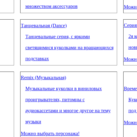
множеством аксессуаров
Можно
Серия 
Танцевальная (Dance)
2я 
Танцевальные серия, с яркими
нов
светящимися куколками на вращающихся
подставках
Можно
Remix (Музыкальная)
Музыкальные куколки в виниловых
Времен
проигрывателях, питомцы с
Кук
аудиокассетами и многое другое на тему
под
музыки
Можно
Можно выбрать персонажа!