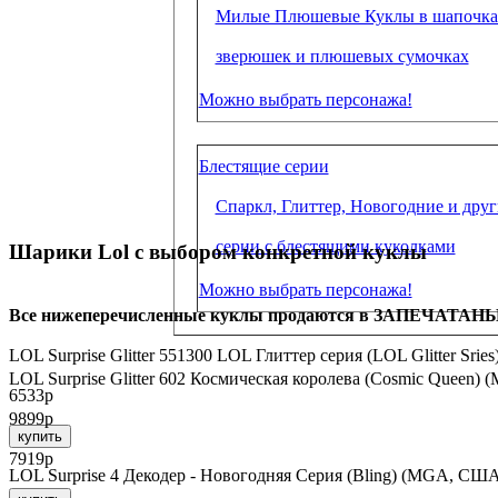
Милые Плюшевые Куклы в шапочка
зверюшек и плюшевых сумочках
Можно выбрать персонажа!
Блестящие серии
Спаркл, Глиттер, Новогодние и друг
серии с блестящими куколками
Шарики Lol с выбором конкретной куклы
Можно выбрать персонажа!
Все нижеперечисленные куклы продаются в ЗАПЕЧАТАНЫХ
LOL Surprise Glitter 551300 LOL Глиттер серия (LOL Glitter Sr
LOL Surprise Glitter 602 Космическая королева (Cosmic Queen
6533р
9899р
купить
7919р
LOL Surprise 4 Декодер - Новогодняя Серия (Bling) (MGA, СШ