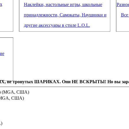
х
Наклейки, настольные игры, школьные
Разно
принадлежности, Самокаты, Наушники и
Все
другие аксессуары в стиле L.O.L.
ие
, не тронутых ШАРИКАХ. Они НЕ ВСКРЫТЫ! Но вы заранее
ies) (MGA, США)
) (MGA, США)
А)