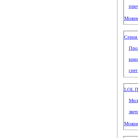
при
Можно
Серия
Про
крис
снег
LOL П
Мил
зве
Можно