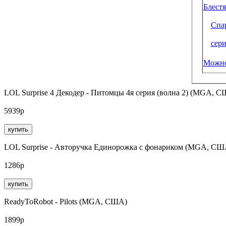
Блест
Спар
сер
Можно
LOL Surprise 4 Декодер - Питомцы 4я серия (волна 2) (MGA, 
5939р
купить
LOL Surprise - Авторучка Единорожка с фонариком (MGA, СШ
1286р
купить
ReadyToRobot - Pilots (MGA, США)
1899р