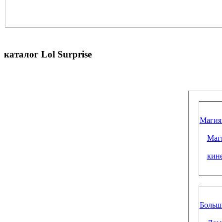
каталог Lol Surprise
Магия
Маги
кин
Больш