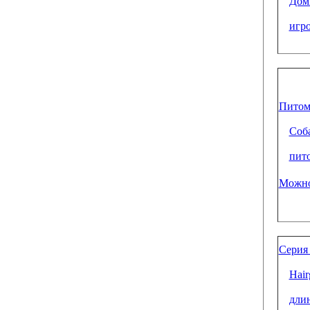
Дом
игр
Питом
Соба
пит
Можно
Серия 
Hair
дли