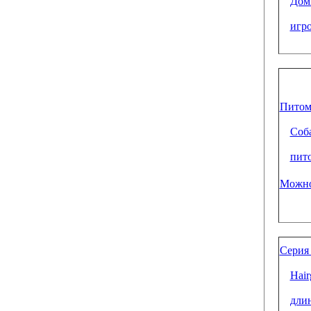
Дом
игр
Питом
Соба
пит
Можно
Серия 
Hair
дли