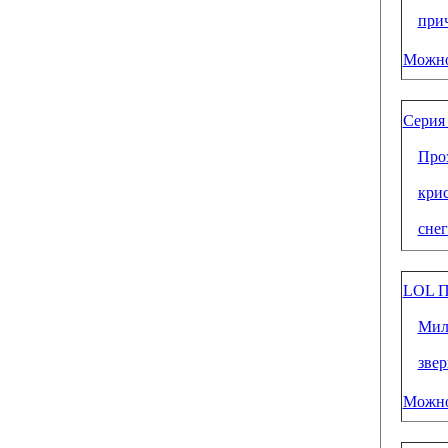
при
Можно
Серия
Про
крис
снег
LOL П
Мил
зве
Можно