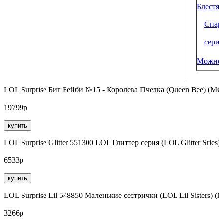
Блест
Спар
сер
Можно
LOL Surprise Биг Бейби №15 - Королева Пчелка (Queen Bee) 
19799р
купить
LOL Surprise Glitter 551300 LOL Глиттер серия (LOL Glitter Sr
6533р
купить
LOL Surprise Lil 548850 Маленькие сестрички (LOL Lil Sisters
3266р