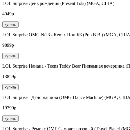
LOL Surprise День рождения (Present Tots) (MGA, США)
4949р
купить
LOL Surprise OMG №23 - Remix Поп ББ (Pop B.B.) (MGA, США
9899р
купить
LOL Surprise Нанана - Teens Teddy Bear Пижамная вечеринк
13859р
купить
LOL Surprise - Дэнс машина (OMG Dance Machine) (MGA, США
19799р
купить
LOL Surprise - Ремикс ОМГ Самолет розовый (Travel Plane) (